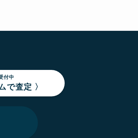
間受付中
ムで査定 〉