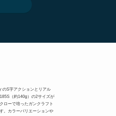
ィのS字アクションとリアル
5S（約140g）の2サイズが
クローで培ったガンクラフト
す。カラーバリエーションや